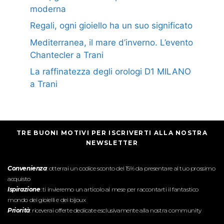
moderna
Regali, ogni gioiello ha un suo significato
Mediterranea, il mare d’inverno. L’evento
Chantecler a Trani
La raffinatezza degli orologi D1 MILANO
a Trani
TRE BUONI MOTIVI PER ISCRIVERTI ALLA NOSTRA
NEWSLETTER
Convenienza
: otterrai un codice sconto del 15% da presentare al tuo prossimo
acquisto
Ispirazione
: ti invieremo un articolo al mese per raccontarti il fantastico
mondo dei gioielli e dei bijoux
Priorità
: riceverai offerte dedicate esclusivamente alla nostra community