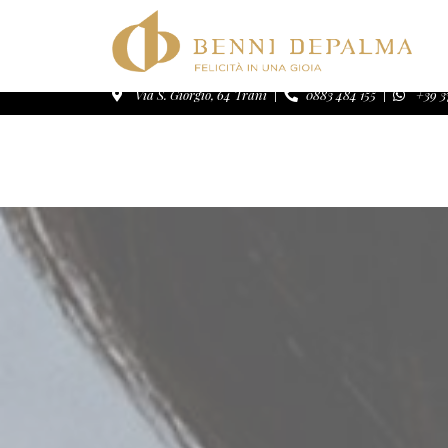
Deprecated
: La funzione WP_Dependencies->add_data
ignorati da tutti i browser supportati. in
/home/bennidh
Via S. Giorgio, 64 Trani
0883 484 155
+39 3