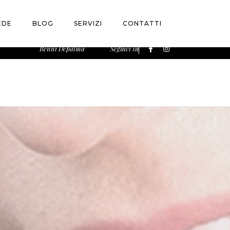
versione 6.9.0! I commenti condizionali di IE sono
EDE
BLOG
SERVIZI
CONTATTI
Benni Depalma
Seguici su