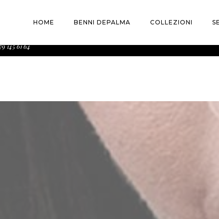
() è stata chiamata con un argomento
deprecato
dalla 
HOME
BENNI DEPALMA
COLLEZIONI
S
/www/wp-includes/functions.php
on line
6170
79 145 61 64