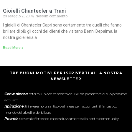
Gioielli Chantecler a Trani
23 Maggio 2023
Nessun commento
I gioielli di Chantecler Capri sono certamente tra quelli che fanno
brillare di più gli occhi dei clienti che visitano Benni Depalma, la
nostra gioielleria a
Read More »
TRE BUONI MOTIVI PER ISCRIVERTI ALLA NOSTRA
NEWSLETTER
Convenienza
: otterrai un codice sconto del 15% da presentare al tuo prossimo
acquisto
Ispirazione
: ti invieremo un articolo al mese per raccontarti il fantastico
mondo dei gioielli e dei bijoux
Priorità
: riceverai offerte dedicate esclusivamente alla nostra community