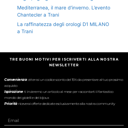
Mediterranea, il mare d’inverno. L’evento
Chantecler a Trani
La raffinatezza degli orologi D1 MILANO
a Trani
TRE BUONI MOTIVI PER ISCRIVERTI ALLA NOSTRA
NEWSLETTER
Convenienza
: otterrai un codice sconto del 15% da presentare al tuo prossimo
acquisto
Ispirazione
: ti invieremo un articolo al mese per raccontarti il fantastico
mondo dei gioielli e dei bijoux
Priorità
: riceverai offerte dedicate esclusivamente alla nostra community